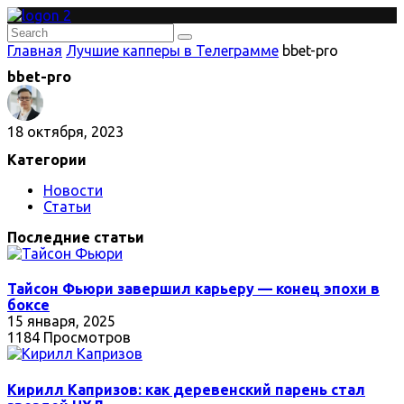
Главная
Лучшие капперы в Телеграмме
bbet-pro
bbet-pro
18 октября, 2023
Категории
Новости
Статьи
Последние статьи
Тайсон Фьюри завершил карьеру — конец эпохи в
боксе
15 января, 2025
1184 Просмотров
Кирилл Капризов: как деревенский парень стал