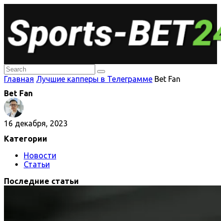
Главная
Лучшие капперы в Телеграмме
Bet Fan
Bet Fan
16 декабря, 2023
Категории
Новости
Статьи
Последние статьи