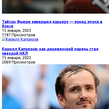
Тайсон Фьюри завершил карьеру — конец эпохи в
боксе
15 января, 2025
1187 Просмотров
Кирилл Капризов: как деревенский парень стал
звездой НХЛ
15 января, 2025
2069 Просмотров