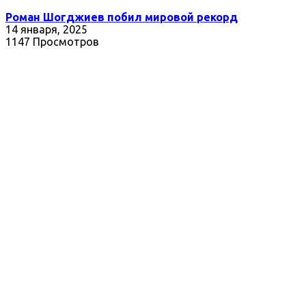
Роман Шогджиев побил мировой рекорд
14 января, 2025
1147 Просмотров