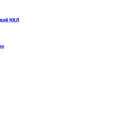
здой НХЛ
en