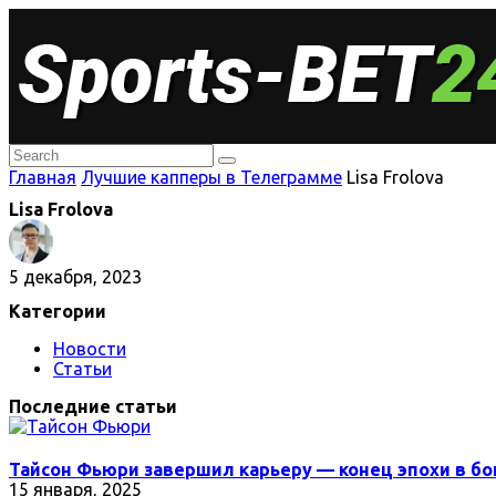
Главная
Лучшие капперы в Телеграмме
Lisa Frolova
Lisa Frolova
5 декабря, 2023
Категории
Новости
Статьи
Последние статьи
Тайсон Фьюри завершил карьеру — конец эпохи в бо
15 января, 2025