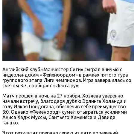
Английский клуб «Манчестер Сити» сыграл вничью с
нидерландским «Фейеноордом» в рамках пятого тура
группового этапа Лиги чемпионов. Игра завершилась со
счетом 3:3, сообщает «Лента.ру».
Матч прошел в ночь на 27 ноября. Хозяева уверенно
начали встречу, благодаря дублю Эрлинга Холанда и
голу Илкая Гюндогана, обеспечив себе преимущество
3:0. Однако «Фейеноорд» сумел отыграться усилиями
Аниса Хадж Муссы, Сантьяго Хименеса и Давида
Ганцко.
Этот результат прервал серию из пяти поражений