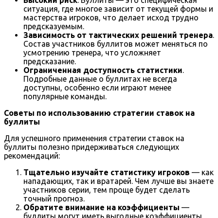
ситуация, где многое зависит от текущей формы и
мастерства игроков, что делает исход трудно
предсказуемым.
Зависимость от тактических решений тренера
.
Состав участников буллитов может меняться по
усмотрению тренера, что усложняет
предсказание.
Ограниченная доступность статистики
.
Подробные данные о буллитах не всегда
доступны, особенно если играют менее
популярные команды.
Советы по использованию стратегии ставок на
буллиты
Для успешного применения стратегии ставок на
буллиты полезно придерживаться следующих
рекомендаций:
Тщательно изучайте статистику игроков
— как
нападающих, так и вратарей. Чем лучше вы знаете
участников серии, тем проще будет сделать
точный прогноз.
Обратите внимание на коэффициенты
—
буллиты могут иметь выгодные коэффициенты,