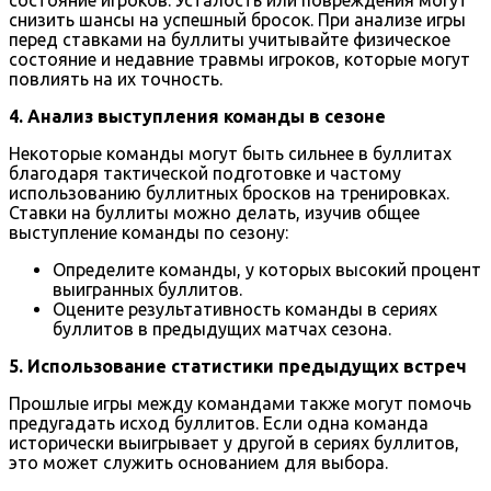
снизить шансы на успешный бросок. При анализе игры
перед ставками на буллиты учитывайте физическое
состояние и недавние травмы игроков, которые могут
повлиять на их точность.
4. Анализ выступления команды в сезоне
Некоторые команды могут быть сильнее в буллитах
благодаря тактической подготовке и частому
использованию буллитных бросков на тренировках.
Ставки на буллиты можно делать, изучив общее
выступление команды по сезону:
Определите команды, у которых высокий процент
выигранных буллитов.
Оцените результативность команды в сериях
буллитов в предыдущих матчах сезона.
5. Использование статистики предыдущих встреч
Прошлые игры между командами также могут помочь
предугадать исход буллитов. Если одна команда
исторически выигрывает у другой в сериях буллитов,
это может служить основанием для выбора.