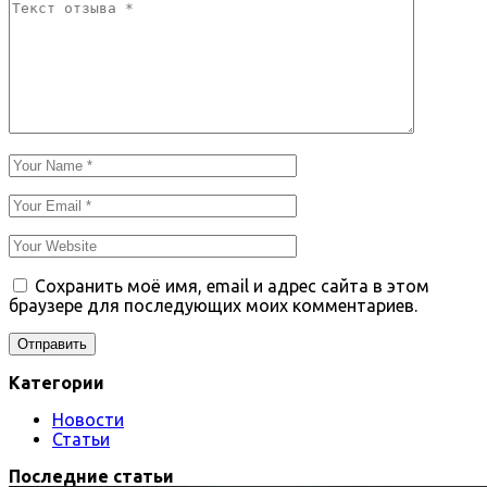
Сохранить моё имя, email и адрес сайта в этом
браузере для последующих моих комментариев.
Категории
Новости
Статьи
Последние статьи