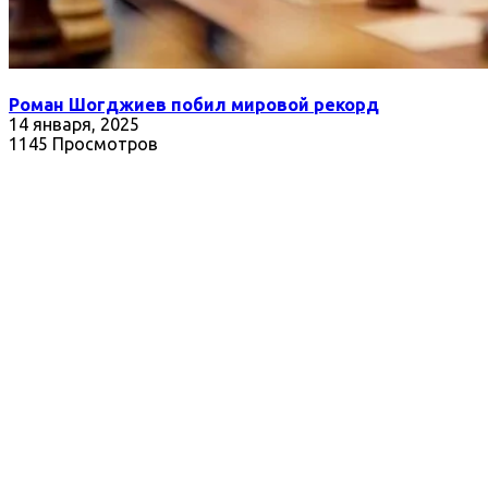
Роман Шогджиев побил мировой рекорд
14 января, 2025
1145 Просмотров