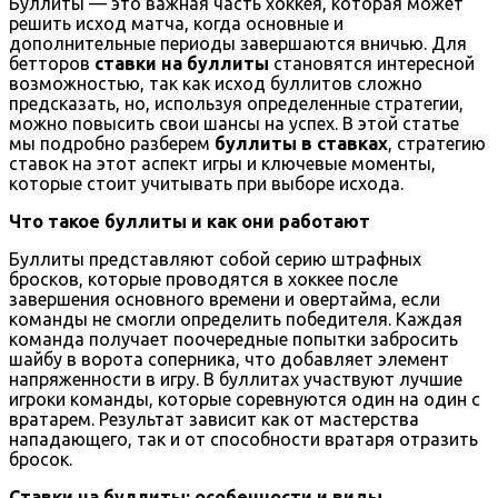
Буллиты — это важная часть хоккея, которая может
решить исход матча, когда основные и
дополнительные периоды завершаются вничью. Для
бетторов
ставки на буллиты
становятся интересной
возможностью, так как исход буллитов сложно
предсказать, но, используя определенные стратегии,
можно повысить свои шансы на успех. В этой статье
мы подробно разберем
буллиты в ставках
, стратегию
ставок на этот аспект игры и ключевые моменты,
которые стоит учитывать при выборе исхода.
Что такое буллиты и как они работают
Буллиты представляют собой серию штрафных
бросков, которые проводятся в хоккее после
завершения основного времени и овертайма, если
команды не смогли определить победителя. Каждая
команда получает поочередные попытки забросить
шайбу в ворота соперника, что добавляет элемент
напряженности в игру. В буллитах участвуют лучшие
игроки команды, которые соревнуются один на один с
вратарем. Результат зависит как от мастерства
нападающего, так и от способности вратаря отразить
бросок.
Ставки на буллиты: особенности и виды