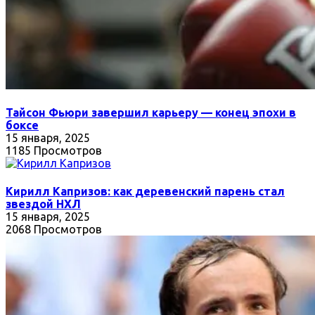
Тайсон Фьюри завершил карьеру — конец эпохи в
боксе
15 января, 2025
1185 Просмотров
Кирилл Капризов: как деревенский парень стал
звездой НХЛ
15 января, 2025
2068 Просмотров